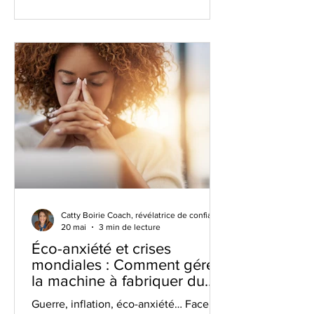
neuroplasticité pour vous aider, par le
coaching et la gestion des émotions, à
déconstruire ces freins. Écoutez mon
interview sur RCF Puy-de-Dôme et
retrouvez mes clés sur cattyboirie.fr
Catty Boirie Coach, révélatrice de confiance en soi
20 mai
3 min de lecture
Éco-anxiété et crises
mondiales : Comment gérer
la machine à fabriquer du
stress ?
Guerre, inflation, éco-anxiété… Face