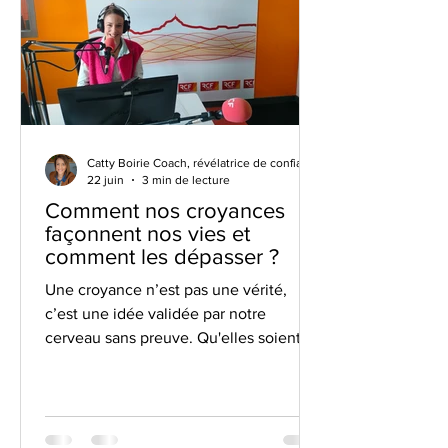
Catty Boirie Coach, révélatrice de confiance en soi
22 juin
3 min de lecture
Comment nos croyances
façonnent nos vies et
comment les dépasser ?
Une croyance n’est pas une vérité,
c’est une idée validée par notre
cerveau sans preuve. Qu'elles soient
familiales ou culturelles, nos croyances
limitantes dictent nos choix et freinent
notre destin. En tant que coach mental
à Clermont-Ferrand, je m'appuie sur la