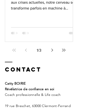
aux crises actuelles, notre cerveau se
transforme parfois en machine à
fabriquer du stress. Et si cette anxiété
n'était pas une fatalité, mais un signal
d’alarme à apprivoiser ? Comme le
voyant d’une voiture, elle nous invite à
réagir avant que le corps ne s’épuise.
Apprenez à décoder vos émotions et à
retrouver la sérénité au quotidien.
1
/
3
Contact
​Catty BOIRIE
Révélatrice de confiance en soi
Coach professionnelle & Life coach
19 rue Breschet, 63000 Clermont-Ferrand