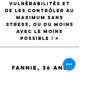
vulnérabilités et
de les contrôler au
maximum sans
stress, ou du moins
avec le moins
possible ! »
FANNIE, 36 ans
« CATTY EST Pleine
DE BIENVEILLANCE.
ELLE NOUS A Apporté
PLUS DE
COMPRéHENSION SUR