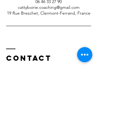
06 46 33 27 90
cattyboirie.coaching@gmail.com
19 Rue Breschet, Clermont-Ferrand, France
Contact
​Catty BOIRIE
Révélatrice de confiance en soi
Coach professionnelle & Life coach
19 rue Breschet, 63000 Clermont-Ferrand
Tél. :
06 46 33 27 90
cattyboirie.coaching@gmail.com
Séance sur Clermont-Fd ou en ligne