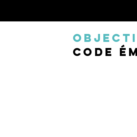
OBJECT
CODE
é