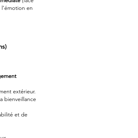
immédiate
(face
r l’émotion en
ns)
gement
ent extérieur.
a bienveillance
bilité et de
eux