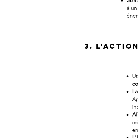
Stra
à un
éner
3. L'Actio
Ut
co
La
A
in
Af
né
en
L'