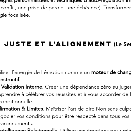
tégies personnalisées et techniques d'auto-régulation 
 conflit, une prise de parole, une échéance). Transforme
gie focalisée.
n Juste et l'Alignement
(Le Se
iliser l'énergie de l'émotion comme un
moteur de chan
nstructif.
 Validation Interne
. Créer une dépendance zéro au jugem
pprendre à
célébrer vos réussites et à vous accorder de l
conditionnelle.
firmation & Limites
. Maîtriser l'art de dire Non sans culpa
gocier vos conditions pour être respecté dans tous vos
vironnements.
Intelligence Relationnelle
. Utiliser vos émotions pour mi