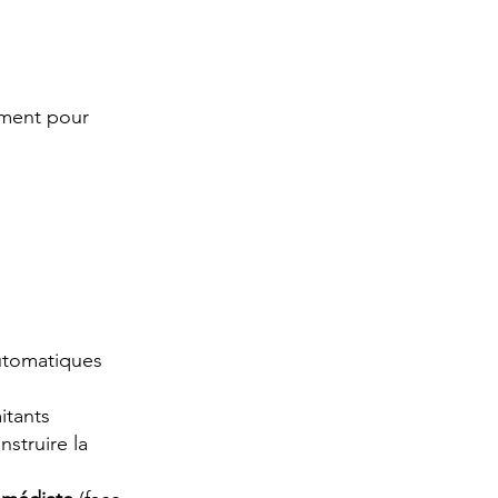
ement pour
utomatiques
itants
nstruire la