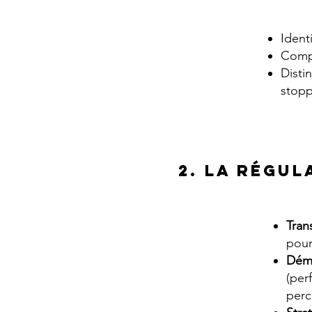
Ident
Comp
Disti
stopp
2. La Régu
Tran
pour
Déma
(per
perc