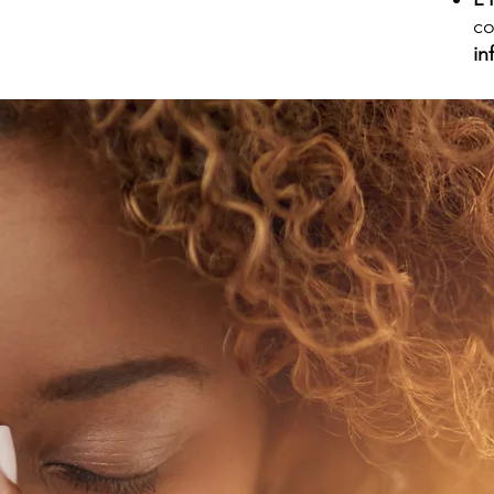
co
in