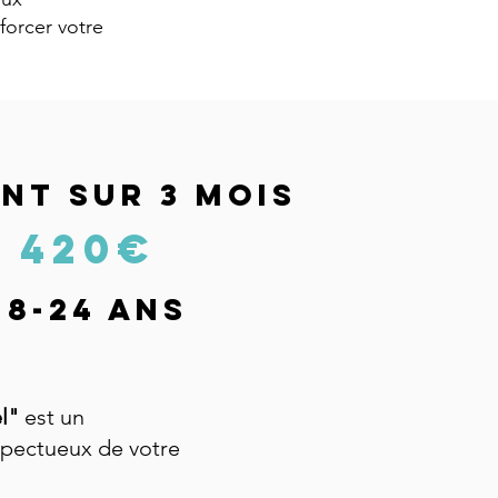
forcer votre
T SUR 3 MOIS
• 420€
18-24 ans
el"
est un
pectueux de votre